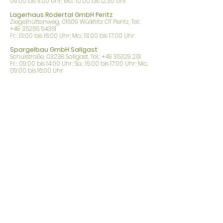
09:00 bis 11:00 Uhr; Mo.: 10:00 bis 12:30 Uhr
Lagerhaus Rödertal GmbH Peritz
Ziegelhüttenweg, 01609 Wülkflitz OT Peritz, Tel.:
+49 35265 54361
Fr.: 13:00 bis 16:00 Uhr; Mo.: 13:00 bis 17:00 Uhr
Spargelbau GmbH Sallgast
Schulstraße, 03238 Sallgast, Tel.: +49 35329 261
Fr.: 09:00 bis 14:00 Uhr; Sa.: 15:00 bis 17:00 Uhr; Mo.:
09:00 bis 16:00 Uhr
Obst- und Gartenbau Verein Hohenleipisch
e.V.
Bauernring 9, 04934 Hohenleipisch, Tel.: +49
3533 60740
Mo.: 17:00 bis 18:00 Uhr
Raiffeisen Bau & Garten, Treuenbrietzen
Albert-Schweitzer-Str. 34a, 14929 Treuenbrietzen,
Tel.: +49 33748 15472
Fr.: 08:00 bis 18:00 Uhr; Sa.: 08:00 bis 12:00 Uhr;
Mo.: 08:00 bis 18:00 Uhr
Raiffeisen Bau & Garten, Jessen/Elster
Arnsdorfer Straße 47, 06917 Jessen/Elster, Tel.: +49
3537 2784-0
Fr.: 08:00 bis 18:00 Uhr; Sa.: 08:00 bis 15:00 Uhr;
Mo.: 08:00 bis 18:00 Uhr
Raiffeisen Bau & Garten, Herzberg/Elster
Falkenberger Straße 35, 04916 Herzberg/Elster,