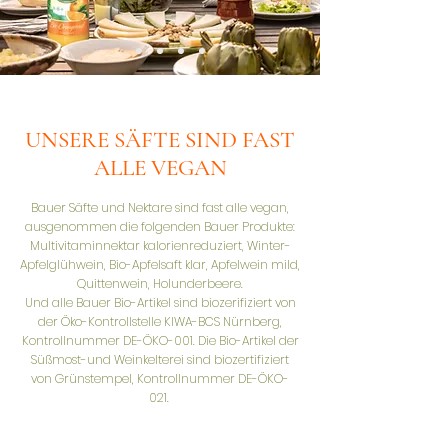
UNSERE SÄFTE SIND FAST
ALLE VEGAN
Bauer Säfte und Nektare sind fast alle vegan,
ausgenommen die folgenden Bauer Produkte:
Multivitaminnektar kalorienreduziert, Winter-
Apfelglühwein, Bio-Apfelsaft klar, Apfelwein mild,
Quittenwein, Holunderbeere.
Und alle Bauer Bio-Artikel sind biozerifiziert von
der Öko-Kontrollstelle KIWA-BCS Nürnberg,
Kontrollnummer DE-ÖKO-001. Die Bio-Artikel der
Süßmost-und Weinkelterei sind biozertifiziert
von Grünstempel, Kontrollnummer DE-ÖKO-
021.