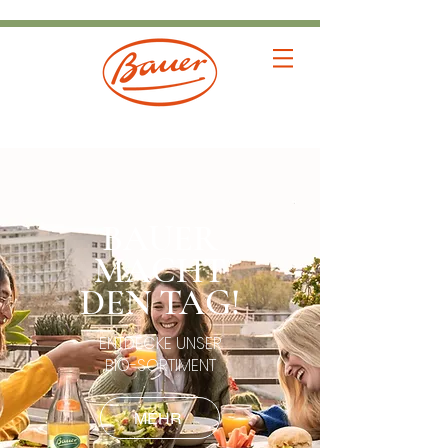
BAUER
MACHT
DEN TAG!
ENTDECKE UNSER
BIO-SORTIMENT
MEHR